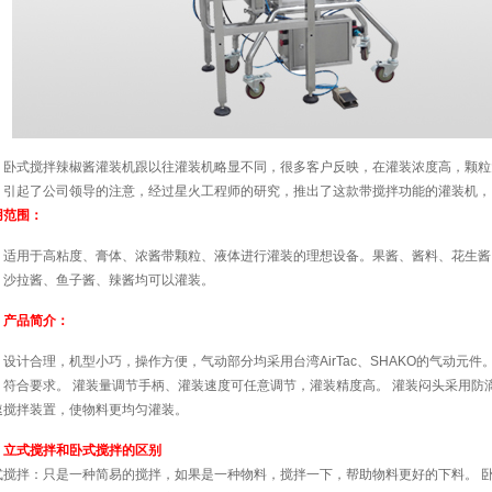
卧式搅拌辣椒酱灌装机跟以往灌装机略显不同，很多客户反映，在灌装浓度高，颗粒
，引起了公司领导的注意，经过星火工程师的研究，推出了这款带搅拌功能的灌装机，
用范围：
适用于高粘度、膏体、浓酱带颗粒、液体进行灌装的理想设备。果酱、酱料、花生酱
、沙拉酱、鱼子酱、辣酱均可以灌装。
产品简介：
设计合理，机型小巧，操作方便，气动部分均采用台湾AirTac、SHAKO的气动元件
，符合要求。 灌装量调节手柄、灌装速度可任意调节，灌装精度高。 灌装闷头采用防
速搅拌装置，使物料更均匀灌装。
立式搅拌和卧式搅拌的区别
式搅拌：只是一种简易的搅拌，如果是一种物料，搅拌一下，帮助物料更好的下料。 卧