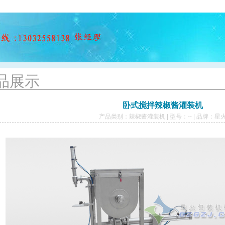
品展示
卧式搅拌辣椒酱灌装机
产品类别：
辣椒酱灌装机
| 型号：-- | 品牌：星