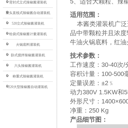
5、适合大颗粒、辣
背封式立式辣椒酱灌装机
双头直线式辣椒酱自动灌装机
适用范围：
本酱类灌装机广泛
520立式辣椒酱灌装机
品中带颗粒并且浓度
给袋式辣椒酱计量灌装机
牛油火锅底料，红油
火锅底料灌装机
技术参数：
卧式搅拌辣椒酱灌装机
工作速度：30-40次/
六头辣椒酱灌装机
容积计量：100-500毫升
称重式辣椒酱灌装机
定量误差：±2﹪
220大型辣椒酱自动灌装机
动力380V 1.5KW和5
外形尺寸：1400×600
净重：250 Kg
产品细节图：