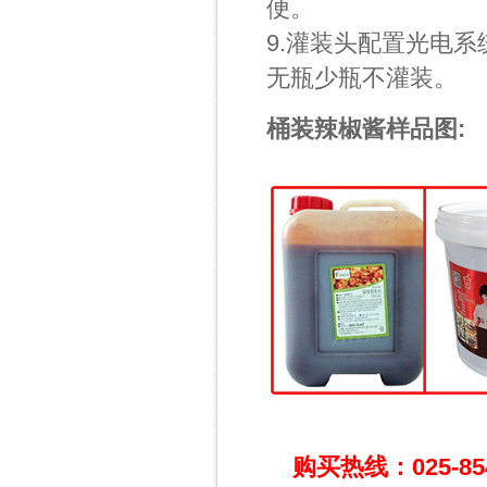
便。
9.灌装头配置光电
无瓶少瓶不灌装。
桶装辣椒酱样品图:
购买热线：025-85